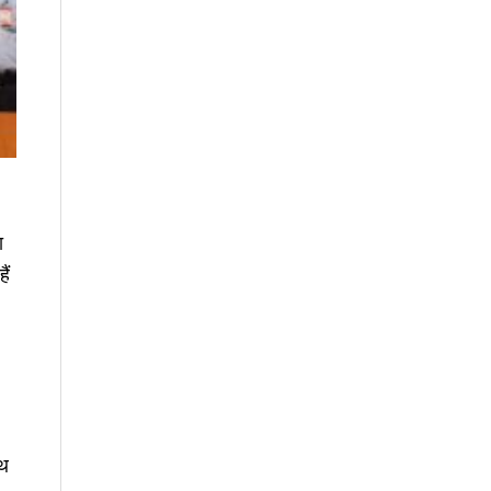
ा
ैं
ाथ