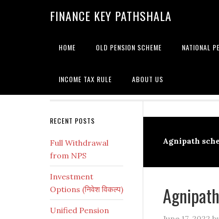
Skip
Skip
Skip
Skip
Skip
FINANCE KEY PATHSHALA
to
to
to
to
to
primary
main
primary
secondary
footer
navigation
content
sidebar
sidebar
HOME
OLD PENSION SCHEME
NATIONAL P
INCOME TAX RULE
ABOUT US
Secondary
RECENT POSTS
Sidebar
Agnipath sche
Full Withdrawal
from NPS
Investment
Agnipath
Options (निवेश विकल्प)
Unified Pension
June 17, 2022
b