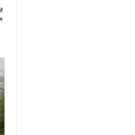
ओं
ीम