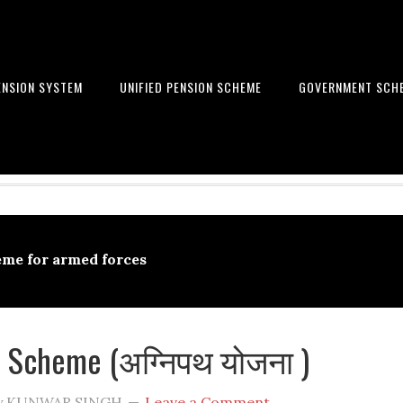
ENSION SYSTEM
UNIFIED PENSION SCHEME
GOVERNMENT SCH
Learn to get financial freedom
me for armed forces
 Scheme (अग्निपथ योजना )
y
KUNWAR SINGH
Leave a Comment