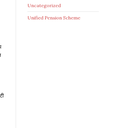
Uncategorized
Unified Pension Scheme
प
न
टी