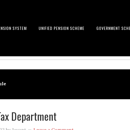
ENSION SYSTEM
UNIFIED PENSION SCHEME
GOVERNMENT SCH
Learn to get financial freedom
ule
Tax Department
22
by
Jayant
Leave a Comment