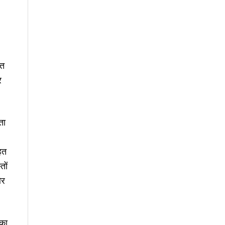
रत
र
ता
हत
तों
और
 का