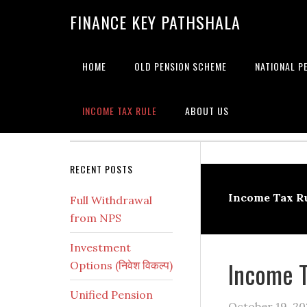
Skip
Skip
Skip
Skip
Skip
FINANCE KEY PATHSHALA
to
to
to
to
to
primary
main
primary
secondary
footer
navigation
content
sidebar
sidebar
HOME
OLD PENSION SCHEME
NATIONAL P
INCOME TAX RULE
ABOUT US
Secondary
RECENT POSTS
Sidebar
Income Tax R
Full Withdrawal
from NPS
Investment
Income 
Options (निवेश विकल्प)
Unified Pension
October 19, 20